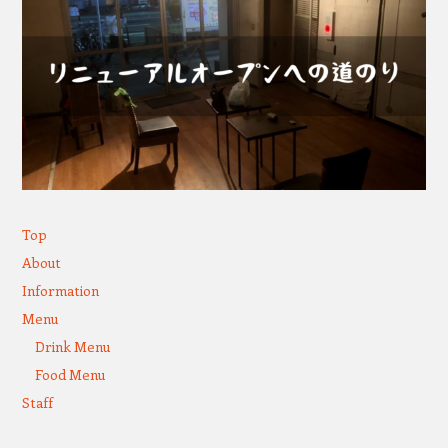
Top
About
Information
Menu
Drink Menu
Food Menu
Staff