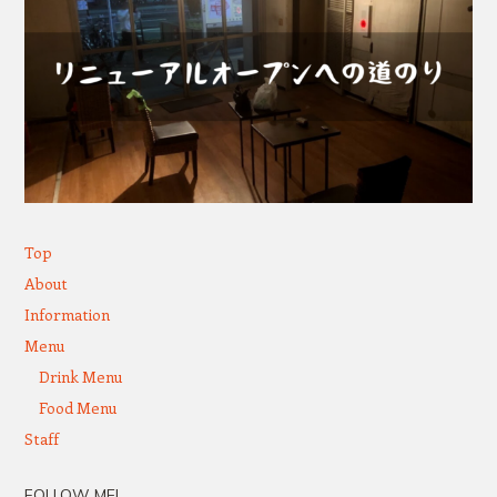
Top
About
Information
Menu
Drink Menu
Food Menu
Staff
FOLLOW ME!