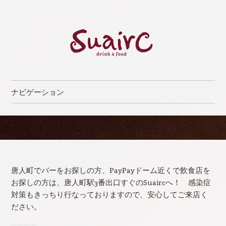
Suairc（スワイク）
食事も美味しい唐人町のバー［公式］
ナビゲーション
コンテンツへスキップ
唐人町でバーをお探しの方、PayPayドーム近くで飲食店を
お探しの方は、唐人町駅3番出口すぐのSuaircへ！ 感染症
対策もきっちり行なっておりますので、安心してご来店く
ださい。